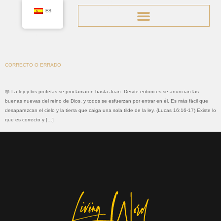
Día:
2 de julio
ES
de 2026
CORRECTO O ERRADO
📖 La ley y los profetas se proclamaron hasta Juan. Desde entonces se anuncian las
buenas nuevas del reino de Dios, y todos se esfuerzan por entrar en él. Es más fácil que
desaparezcan el cielo y la tierra que caiga una sola tilde de la ley. (Lucas 16:16-17) Existe lo
que es correcto y […]