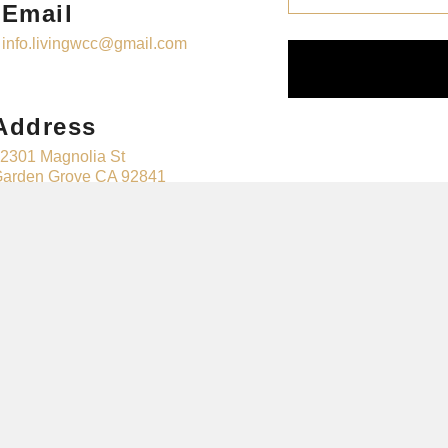
Email
info.livingwcc@gmail.com
Address
2301 Magnolia St
arden Grove CA 92841