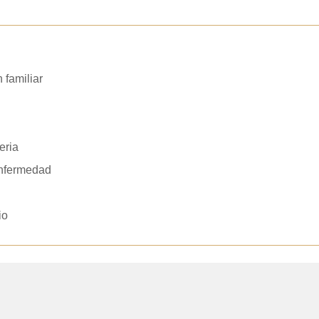
 familiar
eria
nfermedad
io