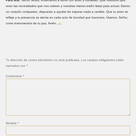
Para orar:
Señor Jesús, enséñanos a servir con amor y humildad. Que nuestros ojos
vean las necesidades que nos rodean y nuestras manos estén listas para actuar. Danos
un corazón compasivo, dispuesto a ayudar sin esperar nada a cambio. Que tu amor se
refleje y tu presencia se sienta en cada acto de bondad que hacemos. Úsanos, Señor,
como instrumentos de tu paz. Amén.
Deja una respuesta
Tu dirección de correo electrónico no será publicada.
Los campos obligatorios están
marcados con
*
Comentario
*
Nombre
*