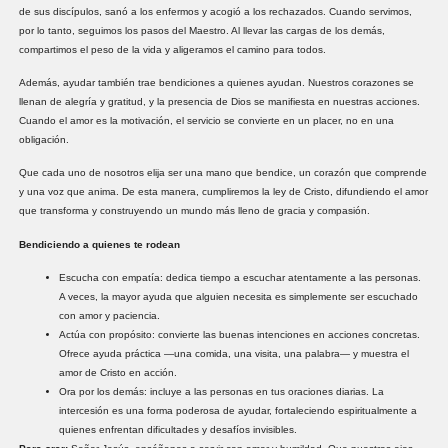
de sus discípulos, sanó a los enfermos y acogió a los rechazados. Cuando servimos,
por lo tanto, seguimos los pasos del Maestro. Al llevar las cargas de los demás,
compartimos el peso de la vida y aligeramos el camino para todos.
Además, ayudar también trae bendiciones a quienes ayudan. Nuestros corazones se
llenan de alegría y gratitud, y la presencia de Dios se manifiesta en nuestras acciones.
Cuando el amor es la motivación, el servicio se convierte en un placer, no en una
obligación.
Que cada uno de nosotros elija ser una mano que bendice, un corazón que comprende
y una voz que anima. De esta manera, cumpliremos la ley de Cristo, difundiendo el amor
que transforma y construyendo un mundo más lleno de gracia y compasión.
Bendiciendo a quienes te rodean
Escucha con empatía: dedica tiempo a escuchar atentamente a las personas.
A veces, la mayor ayuda que alguien necesita es simplemente ser escuchado
con amor y paciencia.
Actúa con propósito: convierte las buenas intenciones en acciones concretas.
Ofrece ayuda práctica —una comida, una visita, una palabra— y muestra el
amor de Cristo en acción.
Ora por los demás: incluye a las personas en tus oraciones diarias. La
intercesión es una forma poderosa de ayudar, fortaleciendo espiritualmente a
quienes enfrentan dificultades y desafíos invisibles.