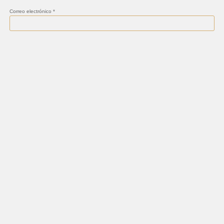
Correo electrónico
*
Web
Guarda mi nombre, correo electrónico y web en este navegador para la próxima vez que
comente.
Recent Post