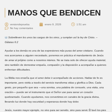
MANOS QUE BENDICEN
versiondeprueba
enero 9, 2026
1:51 am
No hay comentarios
Sobrelleven los unos las cargas de los otros, y cumplan así la ley de Cristo. –
Gálatas 6:2
Ayudar a los demás es una de las expresiones más puras del amor cristiano. Cuando
nos acercamos a alguien necesitado, ponemos en práctica el mandamiento de Jesús
de amar al prójimo como a nosotros mismos. No se trata solo de ofrecer ayuda material,
sino también de demostrar empatía, compasión y la disposición a acompañar a quienes
enfrentan dificultades.
La Biblia nos enseña que el amor debe ir acompañado de acciones. Hablar de fe es
importante, pero vivirla a través del servicio transforma vidas y glorifica a Dios. Cada
gesto, por pequeño que sea —una sonrisa, una palabra de consuelo, una visita, una
oración— puede ser el instrumento que el Señor use para sanar un corazón
quebrantado. Cuando ayudamos, nos convertimos en canales de la gracia divina,
llevando luz donde hay oscuridad y esperanza donde hay dolor.
Jesús, nuestro mayor ejemplo, no vino para ser servido, sino para servir. Él lavó los pies