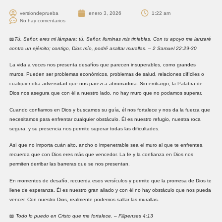
versiondeprueba
enero 3, 2026
1:22 am
No hay comentarios
📖
Tú, Señor, eres mi lámpara; tú, Señor, iluminas mis tinieblas. Con tu apoyo me lanzaré
contra un ejército; contigo, Dios mío, podré asaltar murallas. – 2 Samuel 22:29-30
La vida a veces nos presenta desafíos que parecen insuperables, como grandes
muros. Pueden ser problemas económicos, problemas de salud, relaciones difíciles o
cualquier otra adversidad que nos parezca abrumadora. Sin embargo, la Palabra de
Dios nos asegura que con él a nuestro lado, no hay muro que no podamos superar.
Cuando confiamos en Dios y buscamos su guía, él nos fortalece y nos da la fuerza que
necesitamos para enfrentar cualquier obstáculo. Él es nuestro refugio, nuestra roca
segura, y su presencia nos permite superar todas las dificultades.
Así que no importa cuán alto, ancho o impenetrable sea el muro al que te enfrentes,
recuerda que con Dios eres más que vencedor. La fe y la confianza en Dios nos
permiten derribar las barreras que se nos presentan.
En momentos de desafío, recuerda esos versículos y permite que la promesa de Dios te
llene de esperanza. Él es nuestro gran aliado y con él no hay obstáculo que nos pueda
vencer. Con nuestro Dios, realmente podemos saltar las murallas.
📖
Todo lo puedo en Cristo que me fortalece. – Filipenses 4:13