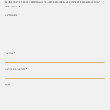
Tu dirección de correo electrónico no será publicada.
Los campos obligatorios están
marcados con
*
Comentario
*
Nombre
*
Correo electrónico
*
Web
Guarda mi nombre, correo electrónico y web en este navegador para la próxima vez que
comente.