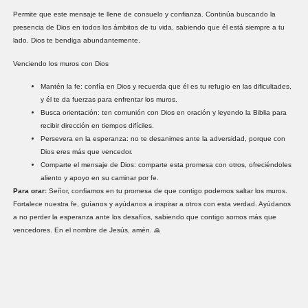
Permite que este mensaje te llene de consuelo y confianza. Continúa buscando la
presencia de Dios en todos los ámbitos de tu vida, sabiendo que él está siempre a tu
lado. Dios te bendiga abundantemente.
Venciendo los muros con Dios
Mantén la fe: confía en Dios y recuerda que él es tu refugio en las dificultades,
y él te da fuerzas para enfrentar los muros.
Busca orientación: ten comunión con Dios en oración y leyendo la Biblia para
recibir dirección en tiempos difíciles.
Persevera en la esperanza: no te desanimes ante la adversidad, porque con
Dios eres más que vencedor.
Comparte el mensaje de Dios: comparte esta promesa con otros, ofreciéndoles
aliento y apoyo en su caminar por fe.
Para orar:
Señor, confiamos en tu promesa de que contigo podemos saltar los muros.
Fortalece nuestra fe, guíanos y ayúdanos a inspirar a otros con esta verdad. Ayúdanos
a no perder la esperanza ante los desafíos, sabiendo que contigo somos más que
vencedores. En el nombre de Jesús, amén. 🙏
Deja una respuesta